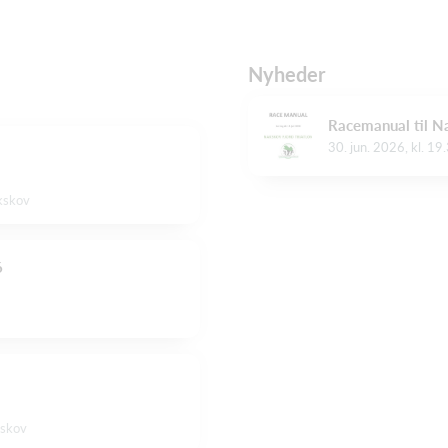
Nyheder
Racemanual til N
30. jun. 2026, kl. 19
kskov
6
kskov