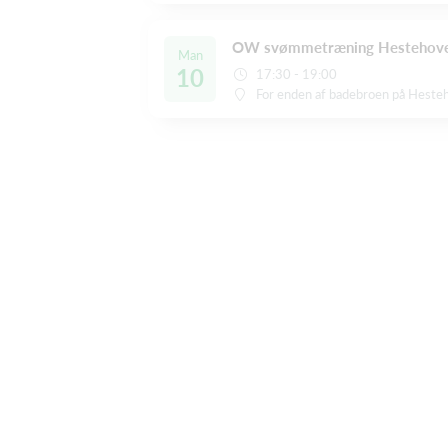
OW svømmetræning Hestehov
Man
10
17:30 - 19:00
For enden af badebroen på Heste