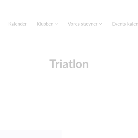
Kalender
Klubben
Vores stævner
Events kale
Triatlon